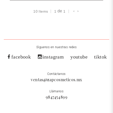
de
10
Items
1
1
<
>
Síguenos en nuestras redes
facebook
instagram
youtube
tiktok
Contáctanos
ventas@zapcosmeticos.mx
Llámanos
9847454899